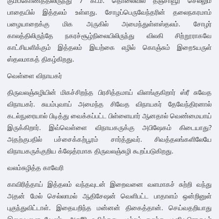
கும்பகோணத்திலிருந்து 7 கி.மீ. தொலைவில் தஞ்சாவூர் செல்லும்
பாதையில் இத்தலம் உள்ளது. சோழப்பெருவேந்தரின் தலைநகரமாம்
பழையாறைக்கு மிக அருகில் அமைந்துள்ளஸ்தலம். சோழர்
காலத்திலிருந்தே நகரச்சூழ்நிலையிலிருந்து விலகி சிற்றூராகவே
காட்சியளிக்கும் இத்தலம் இயற்கை எழில் கொஞ்சும் இறைsயருள்
ஸ்தலமாகத் திகழ்கிறது.
வெள்ளை விநாயகர்
திருவலஞ்சுழியின் மிகச்சிறந்த பிரசித்தமாய் விளங்குகிறார் ஸ்ரீ சுவேத
விநாயகர். சுயம்புவாய் அமைந்த சிவேத விநாயகர் தேவேந்திரனால்
கடல்நுரையால் பிடித்து வைக்கப்பட்ட பிள்ளையார் ஆனதால் வெண்மையாய்
இருக்கிறார். இவ்வெள்ளை விநாயகருக்கு அபிஷேகம் கிடையாது?
அதற்குபதில் பச்சைக்கற்பூரம் சார்த்துவர். சிவத்தலங்களிலேயே
விநாயகருக்குறிய க்ஷேத்ரமாக திருவலஞ்சுழி கூறப்படுகிறது.
வலம்சுழித்த காவேரி
காவிரித்தாய் இத்தலம் வந்தவுடன் இறைவனை வளமாகச் சுற்றி வந்து
அதன் மேல் செல்லாமல் ஆதிசேஷன் வெளிபட்ட பாதாளம் ஒன்றினுள்
புகுந்துவிட்டாள். இதையறிந்த மன்னன் திகைத்தான். செய்வதறியாது