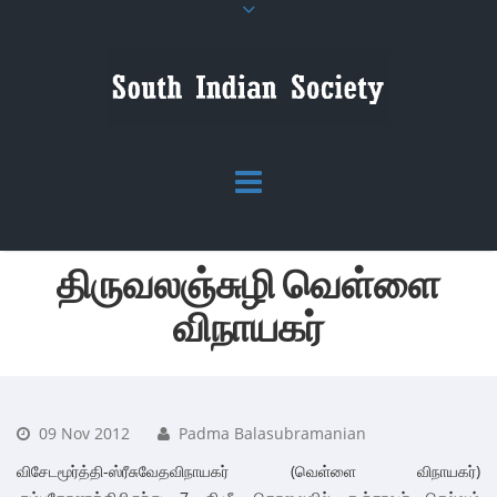
திருவலஞ்சுழி வெள்ளை
விநாயகர்
09 Nov 2012
Padma Balasubramanian
விசேடமூர்த்தி-ஸ்ரீசுவேதவிநாயகர் (வெள்ளை விநாயகர்)