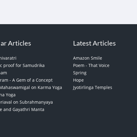
ar Articles
Latest Articles
ivaratri
Amazon Smile
ic proof for Samudrika
Poem - That Voice
nam
Spring
ram - A Gem of a Concept
Hope
 Mahaswamigal on Karma Yoga
Jyotirlinga Temples
na Yoga
riaval on Subrahmanyaya
 and Gayathri Manta